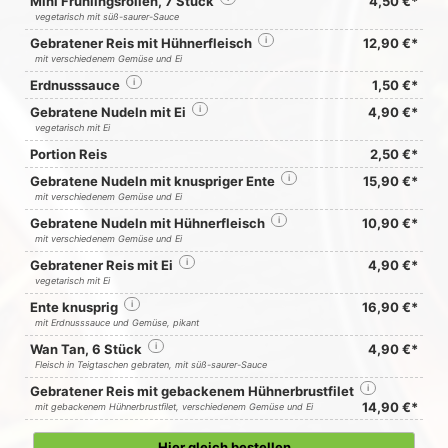
Mini Frühlingsrollen, 7 Stück
4,50 €*
vegetarisch mit süß-saurer-Sauce
Gebratener Reis mit Hühnerfleisch
i
12,90 €*
mit verschiedenem Gemüse und Ei
Erdnusssauce
i
1,50 €*
Gebratene Nudeln mit Ei
i
4,90 €*
vegetarisch mit Ei
Portion Reis
2,50 €*
Gebratene Nudeln mit knuspriger Ente
i
15,90 €*
mit verschiedenem Gemüse und Ei
Gebratene Nudeln mit Hühnerfleisch
i
10,90 €*
mit verschiedenem Gemüse und Ei
Gebratener Reis mit Ei
i
4,90 €*
vegetarisch mit Ei
Ente knusprig
i
16,90 €*
mit Erdnusssauce und Gemüse, pikant
Wan Tan, 6 Stück
i
4,90 €*
Fleisch in Teigtaschen gebraten, mit süß-saurer-Sauce
Gebratener Reis mit gebackenem Hühnerbrustfilet
i
14,90 €*
mit gebackenem Hühnerbrustfilet, verschiedenem Gemüse und Ei
Hier gleich bestellen