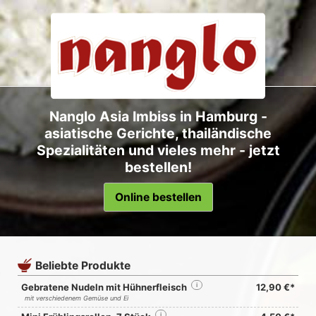
Nanglo Asia Imbiss in Hamburg -
asiatische Gerichte, thailändische
Spezialitäten und vieles mehr - jetzt
bestellen!
Online bestellen
Beliebte Produkte
Gebratene Nudeln mit Hühnerfleisch
i
12,90 €*
mit verschiedenem Gemüse und Ei
i